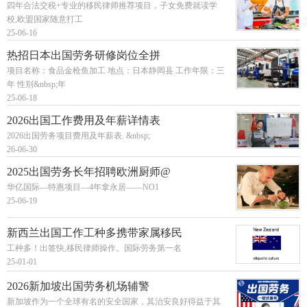
四年合法交税+专业的移民律师推荐项目，子女免费就读学
校,欧盟国家随意打工
25-06-16
热招日本出国劳务研修岗位全拼
项目名称：食品金枪鱼加工 地点：日本静岡县 工作年限：三
年 性别&nbsp;年
25-06-18
2026出国工作费用及年薪详情表
2026出国劳务项目费用及年薪表. &nbsp;
26-06-30
2025出国劳务长年招聘欧洲厨师@
华亿国际—特惠项目—4年拿永居——NO1
25-06-19
新西兰出国工作工种多携带家属移民
工种多！出签快,移民律师操作。国际劳务第一名
25-01-01
2026新加坡出国劳务机场辅警
新加坡作为一个全球有名的安全国家，其治安良好得益于其