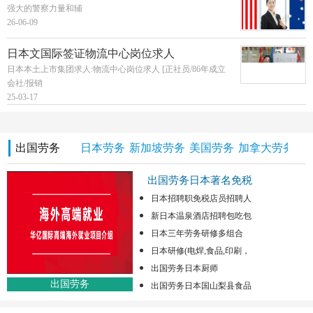
强大的警察力量和辅
26-06-09
日本文国际签证物流中心岗位求人
日本本土上市集团求人:物流中心岗位求人 [正社员/86年成立
会社/报销
25-03-17
出国劳务
日本劳务
新加坡劳务
美国劳务
加拿大劳务
澳
出国劳务日本著名免税
日本招聘职免税店员招聘人
新日本温泉酒店招聘包吃包
日本三年劳务研修多组合
日本研修(电焊,食品,印刷，
出国劳务日本厨师
出国劳务
出国劳务日本国山梨县食品