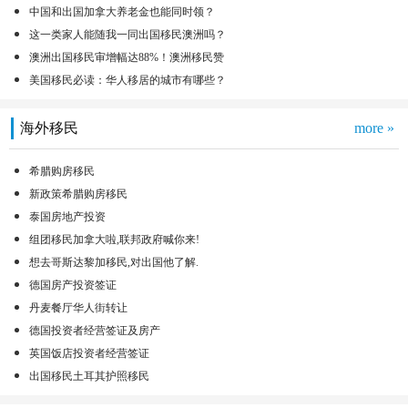
中国和出国加拿大养老金也能同时领？
这一类家人能随我一同出国移民澳洲吗？
澳洲出国移民审增幅达88%！澳洲移民赞
美国移民必读：华人移居的城市有哪些？
海外移民
more »
希腊购房移民
新政策希腊购房移民
泰国房地产投资
组团移民加拿大啦,联邦政府喊你来!
想去哥斯达黎加移民,对出国他了解.
德国房产投资签证
丹麦餐厅华人街转让
德国投资者经营签证及房产
英国饭店投资者经营签证
出国移民土耳其护照移民