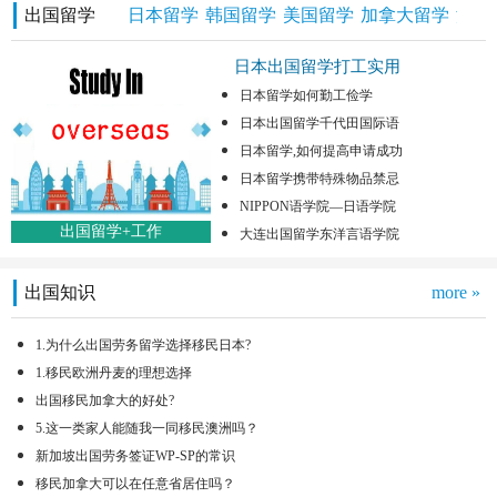
出国留学
日本留学
韩国留学
美国留学
加拿大留学
澳洲
日本出国留学打工实用
日本留学如何勤工俭学
日本出国留学千代田国际语
日本留学,如何提高申请成功
日本留学携带特殊物品禁忌
NIPPON语学院—日语学院
出国留学+工作
大连出国留学东洋言语学院
出国知识
more »
1.为什么出国劳务留学选择移民日本?
1.移民欧洲丹麦的理想选择
出国移民加拿大的好处?
5.这一类家人能随我一同移民澳洲吗？
新加坡出国劳务签证WP-SP的常识
移民加拿大可以在任意省居住吗？