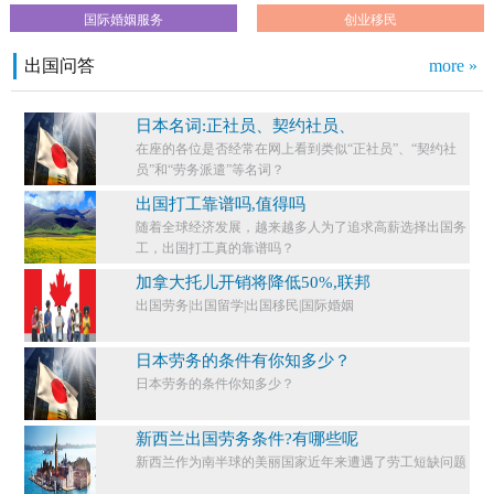
国际婚姻服务
创业移民
出国问答
more »
日本名词:正社员、契约社员、
在座的各位是否经常在网上看到类似“正社员”、“契约社
员”和“劳务派遣”等名词？
出国打工靠谱吗,值得吗
随着全球经济发展，越来越多人为了追求高薪选择出国务
工，出国打工真的靠谱吗？
加拿大托儿开销将降低50%,联邦
出国劳务|出国留学|出国移民|国际婚姻
日本劳务的条件有你知多少？
日本劳务的条件你知多少？​
新西兰出国劳务条件?有哪些呢
新西兰作为南半球的美丽国家近年来遭遇了劳工短缺问题