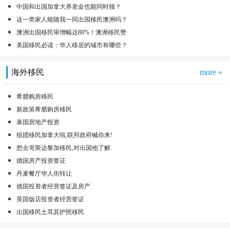
中国和出国加拿大养老金也能同时领？
这一类家人能随我一同出国移民澳洲吗？
澳洲出国移民审增幅达88%！澳洲移民赞
美国移民必读：华人移居的城市有哪些？
海外移民
more »
希腊购房移民
新政策希腊购房移民
泰国房地产投资
组团移民加拿大啦,联邦政府喊你来!
想去哥斯达黎加移民,对出国他了解.
德国房产投资签证
丹麦餐厅华人街转让
德国投资者经营签证及房产
英国饭店投资者经营签证
出国移民土耳其护照移民