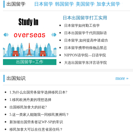
出国留学
日本留学
韩国留学
美国留学
加拿大留学
澳洲
日本出国留学打工实用
日本留学如何勤工俭学
日本出国留学千代田国际语
日本留学,如何提高申请成功
日本留学携带特殊物品禁忌
NIPPON语学院—日语学院
出国留学+工作
大连出国留学东洋言语学院
出国知识
more »
1.为什么出国劳务留学选择移民日本?
1.移民欧洲丹麦的理想选择
出国移民加拿大的好处?
5.这一类家人能随我一同移民澳洲吗？
新加坡出国劳务签证WP-SP的常识
移民加拿大可以在任意省居住吗？