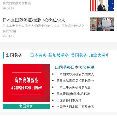
强大的警察力量和辅
26-06-09
日本文国际签证物流中心岗位求人
日本本土上市集团求人:物流中心岗位求人 [正社员/86年成立
会社/报销
25-03-17
出国劳务
日本劳务
新加坡劳务
美国劳务
加拿大劳务
澳
出国劳务日本著名免税
日本招聘职免税店员招聘人
新日本温泉酒店招聘包吃包
日本三年劳务研修多组合
日本研修(电焊,食品,印刷，
出国劳务日本厨师
出国劳务
出国劳务日本国山梨县食品