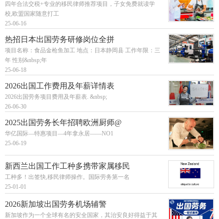
四年合法交税+专业的移民律师推荐项目，子女免费就读学
校,欧盟国家随意打工
25-06-16
热招日本出国劳务研修岗位全拼
项目名称：食品金枪鱼加工 地点：日本静岡县 工作年限：三
年 性别&nbsp;年
25-06-18
2026出国工作费用及年薪详情表
2026出国劳务项目费用及年薪表. &nbsp;
26-06-30
2025出国劳务长年招聘欧洲厨师@
华亿国际—特惠项目—4年拿永居——NO1
25-06-19
新西兰出国工作工种多携带家属移民
工种多！出签快,移民律师操作。国际劳务第一名
25-01-01
2026新加坡出国劳务机场辅警
新加坡作为一个全球有名的安全国家，其治安良好得益于其