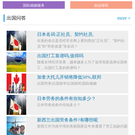
国际婚姻服务
创业移民
出国问答
more »
日本名词:正社员、契约社员、
在座的各位是否经常在网上看到类似“正社员”、“契约社
员”和“劳务派遣”等名词？
出国打工靠谱吗,值得吗
随着全球经济发展，越来越多人为了追求高薪选择出国务
工，出国打工真的靠谱吗？
加拿大托儿开销将降低50%,联邦
出国劳务|出国留学|出国移民|国际婚姻
日本劳务的条件有你知多少？
日本劳务的条件你知多少？​
新西兰出国劳务条件?有哪些呢
新西兰作为南半球的美丽国家近年来遭遇了劳工短缺问题