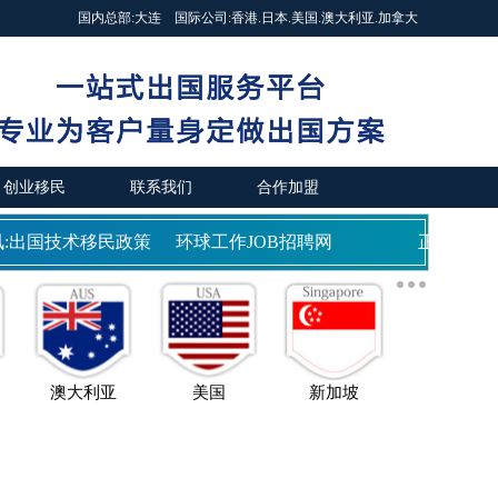
国内总部:
大连
国际公司:
香港
.
日本
.
美国
.
澳大利亚
.
加拿大
创业移民
联系我们
合作加盟
:出国技术移民政策
环球工作JOB招聘网
正规商务部
澳大利亚
美国
新加坡