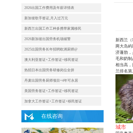
2026出国工作费用及年薪详情表
新加坡歌手签证,月入过万元
新西兰出国工作工种多携带家属移民
2026新加坡出国劳务机场辅警
新西兰（
两大岛屿
2025出国劳务长年招聘欧洲厨师@
济蓬勃，
毛和奶制
澳大利亚签证+工作签证+移民签证
相当高，
热招日本出国劳务研修岗位全拼
兰排名第
丹麦出国劳务厨师项目+4年可永居
美国劳务签证+工作签证+移民签证
加拿大工作签证+工作签证+移民签证
在线咨询
城市