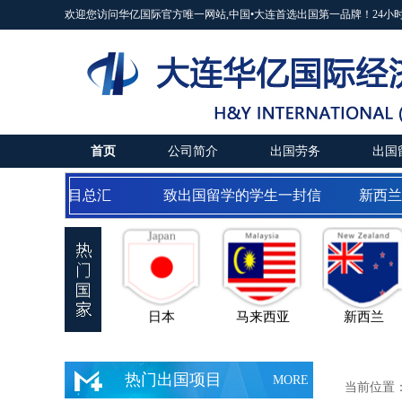
欢迎您访问华亿国际官方唯一网站,中国•大连首选出国第一品牌！24小时服务热线:04
首页
公司简介
出国劳务
出国
出国劳务项目总汇
致出国留学的学生一封信
新西兰
日本
马来西亚
新西兰
热门出国项目
MORE
当前位置