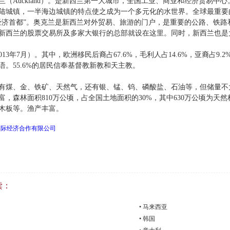
兰（Auckland）。是新西兰第一大城市，全国工业、商业和经济贸易中
陆城镇，一半海边城镇的特点使之成为一个多元化的水世界。全球最重要
经济首都”。奥克兰是新西兰对外贸易、旅游的门户，是重要的公路、铁
新西兰的股票交易所及多家大银行的总部就设在这里。同时，新西兰也是
2013年7月）。其中，欧洲移民后裔占67.6%，毛利人占14.6%，亚裔占9
语。55.6%的居民信奉基督教新教和天主教。
有煤、金、铁矿、天然气，还有银、锰、钨、磷酸盐、石油等，但储量不大。
富，森林面积810万公顷，占全国土地面积的30%，其中630万公顷为天
木板等。渔产丰富。
国际经济合作有限公司
读：
• 马来西亚
• 韩国