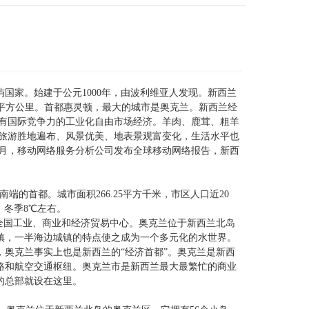
岛屿国家。始建于公元1000年，由波利维亚人发现。新西兰
万平方公里。首都惠灵顿，最大的城市是奥克兰。新西兰经
有国际竞争力的工业化自由市场经济。羊肉、鹿茸、粗羊
旅游胜地遍布、风景优美、地表景观富变化，生活水平也
6年2月，移动网络服务分析公司发布全球移动网络报告，新西
最南端的首都。城市面积266.25平方千米，市区人口近20
，冬季8℃左右。
市，全国工业、商业和经济贸易中心。奥克兰位于新西兰北岛
城镇，一半海边城镇的特点使之成为一个多元化的水世界。
奥克兰事实上也是新西兰的“经济首都”。奥克兰是新西
路和航空交通枢纽。奥克兰市是新西兰最大最繁忙的商业
的总部就设在这里。