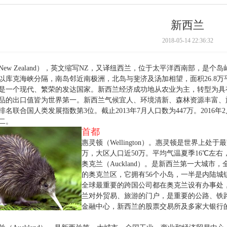
新西兰
2018-05-14 22:36:32
New Zealand），英文缩写NZ，又译纽西兰，位于太平洋西南部，是个
以库克海峡分隔，南岛邻近南极洲，北岛与斐济及汤加相望，面积26.8
是一个现代、繁荣的发达国家。新西兰经济成功地从农业为主，转型为具
品的出口值皆为世界第一。新西兰气候宜人、环境清新、森林资源丰富、
排名联合国人类发展指数第3位。截止2013年7月人口数为447万。201
二。
首都
惠灵顿（Wellington）。惠灵顿是世界上处于
万，大区人口近50万。平均气温夏季16℃左右
奥克兰（Auckland）。是新西兰第一大城
的奥克兰区，它拥有56个小岛，一半是内陆
全球最重要的跨国公司都在奥克兰设有办事处，
兰对外贸易、旅游的门户，是重要的公路、铁
金融中心，新西兰的股票交易所及多家大银行