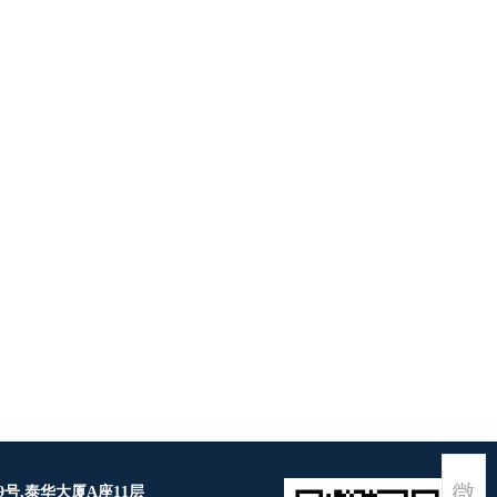
号,泰华大厦A座11层