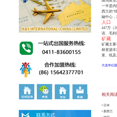
国鸟奥克
一半是内
西兰的“
融中心，
人口
447万（
语、毛利
矿藏
矿藏主要
林资源丰
浆、纸及
大连华亿
相关阅
• 日本
• 新西兰
联系方式