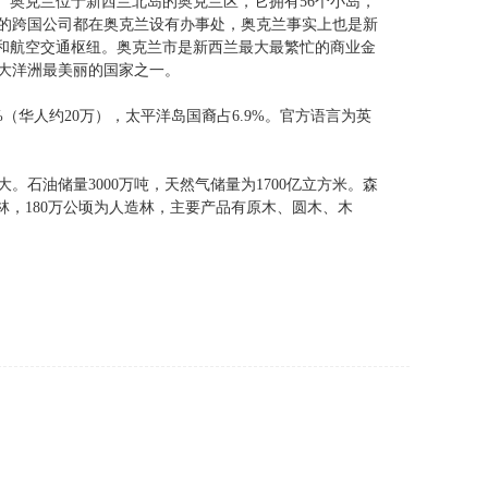
心。奥克兰位于新西兰北岛的奥克兰区，它拥有56个小岛，
的跨国公司都在奥克兰设有办事处，奥克兰事实上也是新
路和航空交通枢纽。奥克兰市是新西兰最大最繁忙的商业金
大洋洲最美丽的国家之一。
.2%（华人约20万），太平洋岛国裔占6.9%。官方语言为英
石油储量3000万吨，天然气储量为1700亿立方米。森
然林，180万公顷为人造林，主要产品有原木、圆木、木