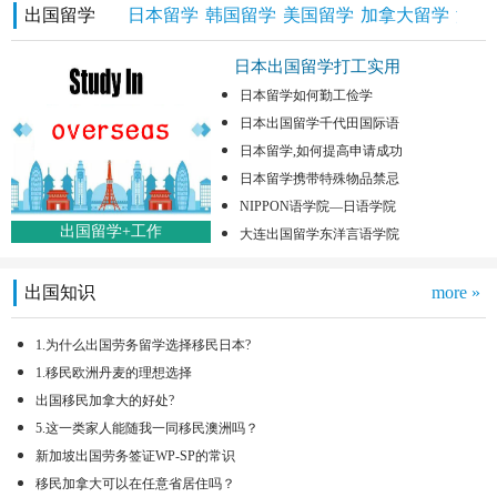
出国留学
日本留学
韩国留学
美国留学
加拿大留学
澳洲
日本出国留学打工实用
日本留学如何勤工俭学
日本出国留学千代田国际语
日本留学,如何提高申请成功
日本留学携带特殊物品禁忌
NIPPON语学院—日语学院
出国留学+工作
大连出国留学东洋言语学院
出国知识
more »
1.为什么出国劳务留学选择移民日本?
1.移民欧洲丹麦的理想选择
出国移民加拿大的好处?
5.这一类家人能随我一同移民澳洲吗？
新加坡出国劳务签证WP-SP的常识
移民加拿大可以在任意省居住吗？