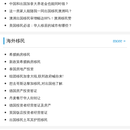
中国和出国加拿大养老金也能同时领？
这一类家人能随我一同出国移民澳洲吗？
澳洲出国移民审增幅达88%！澳洲移民赞
美国移民必读：华人移居的城市有哪些？
海外移民
more »
希腊购房移民
新政策希腊购房移民
泰国房地产投资
组团移民加拿大啦,联邦政府喊你来!
想去哥斯达黎加移民,对出国他了解.
德国房产投资签证
丹麦餐厅华人街转让
德国投资者经营签证及房产
英国饭店投资者经营签证
出国移民土耳其护照移民