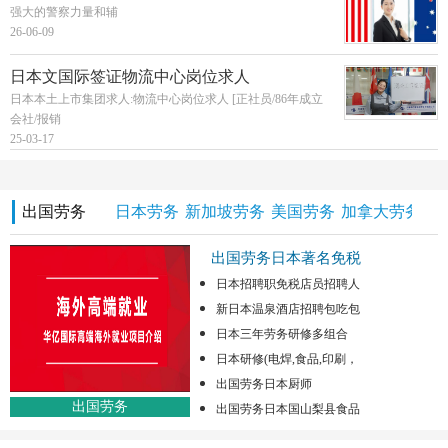
强大的警察力量和辅
26-06-09
日本文国际签证物流中心岗位求人
日本本土上市集团求人:物流中心岗位求人 [正社员/86年成立
会社/报销
25-03-17
出国劳务
日本劳务
新加坡劳务
美国劳务
加拿大劳务
澳
出国劳务日本著名免税
日本招聘职免税店员招聘人
新日本温泉酒店招聘包吃包
日本三年劳务研修多组合
日本研修(电焊,食品,印刷，
出国劳务日本厨师
出国劳务
出国劳务日本国山梨县食品