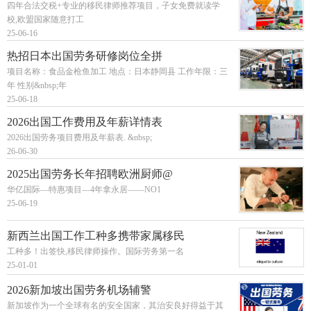
四年合法交税+专业的移民律师推荐项目，子女免费就读学
校,欧盟国家随意打工
25-06-16
热招日本出国劳务研修岗位全拼
项目名称：食品金枪鱼加工 地点：日本静岡县 工作年限：三
年 性别&nbsp;年
25-06-18
2026出国工作费用及年薪详情表
2026出国劳务项目费用及年薪表. &nbsp;
26-06-30
2025出国劳务长年招聘欧洲厨师@
华亿国际—特惠项目—4年拿永居——NO1
25-06-19
新西兰出国工作工种多携带家属移民
工种多！出签快,移民律师操作。国际劳务第一名
25-01-01
2026新加坡出国劳务机场辅警
新加坡作为一个全球有名的安全国家，其治安良好得益于其