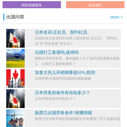
国际婚姻服务
创业移民
出国问答
more »
日本名词:正社员、契约社员、
在座的各位是否经常在网上看到类似“正社员”、“契约社
员”和“劳务派遣”等名词？
出国打工靠谱吗,值得吗
随着全球经济发展，越来越多人为了追求高薪选择出国务
工，出国打工真的靠谱吗？
加拿大托儿开销将降低50%,联邦
出国劳务|出国留学|出国移民|国际婚姻
日本劳务的条件有你知多少？
日本劳务的条件你知多少？​
新西兰出国劳务条件?有哪些呢
新西兰作为南半球的美丽国家近年来遭遇了劳工短缺问题